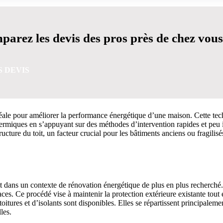
arez les devis des pros près de chez vous
S DEVIS
n idéale pour améliorer la performance énergétique d’une maison. Cette te
s thermiques en s’appuyant sur des méthodes d’intervention rapides et pe
cture du toit, un facteur crucial pour les bâtiments anciens ou fragilisé
VIS GRATUITES EN 5 MINUTES POUR FACILITER VOTRE
crit dans un contexte de rénovation énergétique de plus en plus recherché
icaces. Ce procédé vise à maintenir la protection extérieure existante tou
itures et d’isolants sont disponibles. Elles se répartissent principalemen
les.