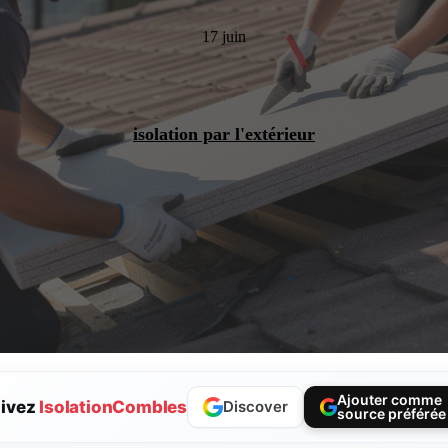
17 juin
isolation par l'extérieur
Ajouter comme
ivez
IsolationCombles
Discover
source préférée