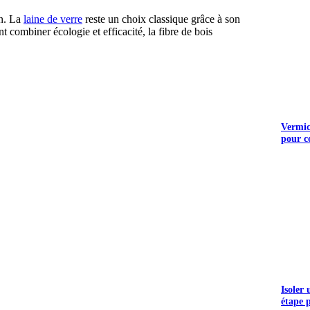
on. La
laine de verre
reste un choix classique grâce à son
t combiner écologie et efficacité, la fibre de bois
Vermicu
pour c
Isoler
étape 