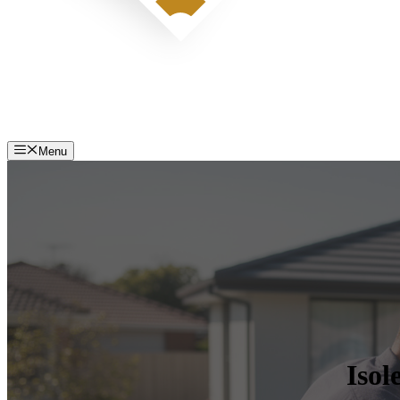
Menu
Isol