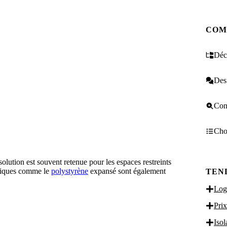
COM
Décr
Des 
Cons
Choi
lution est souvent retenue pour les espaces restreints
hétiques comme le
polystyrène
expansé sont également
TEN
Logi
Prix
Isol