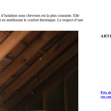
ue d’isolation sous chevrons est la plus courante. Elle
t en améliorant le confort thermique. Le respect d’une
ART
Prix d
vos co