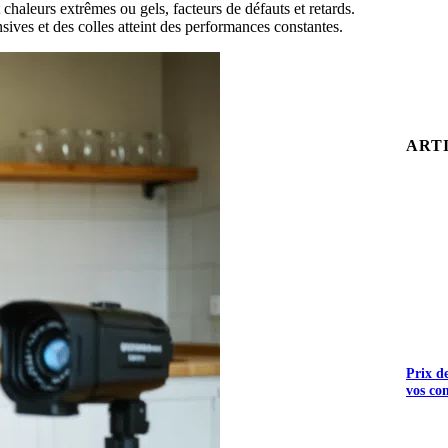
 chaleurs extrêmes ou gels, facteurs de défauts et retards.
sives et des colles atteint des performances constantes.
ART
Prix d
vos co