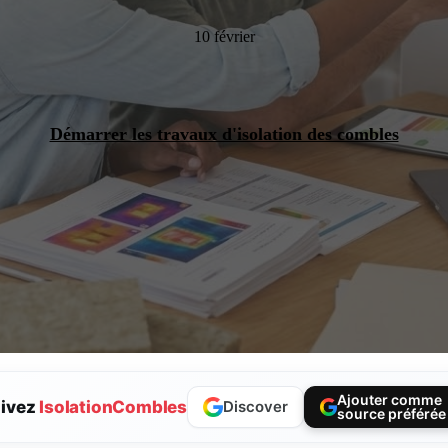
10 février
Démarrer les travaux d'isolation des combles
Ajouter comme
ivez
IsolationCombles
Discover
source préférée