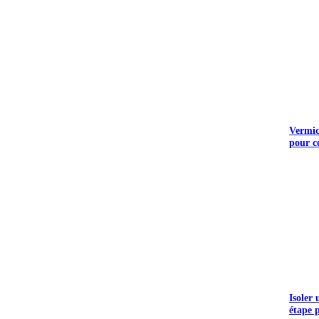
Vermicu
pour c
Isoler
étape 