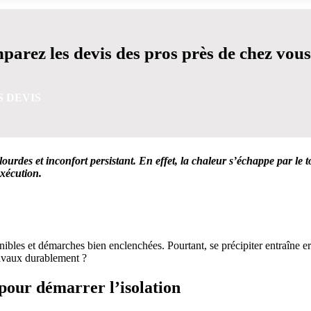
arez les devis des pros près de chez vous
S DEVIS
ourdes et inconfort persistant. En effet, la chaleur s’échappe par le t
exécution.
VIS GRATUITES EN 5 MINUTES POUR FACILITER VOTRE
ibles et démarches bien enclenchées. Pourtant, se précipiter entraîne err
ravaux durablement ?
pour démarrer l’isolation