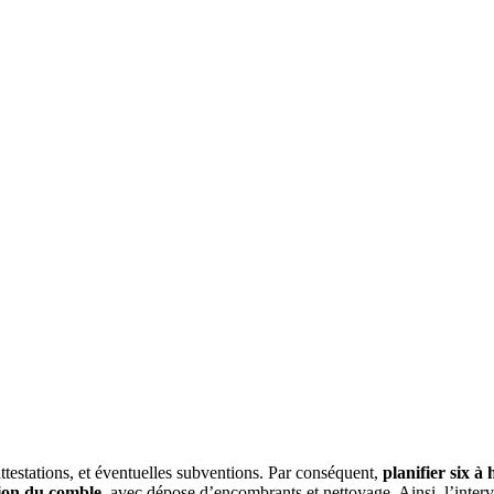
testations, et éventuelles subventions. Par conséquent,
planifier six à
tion du comble
, avec dépose d’encombrants et nettoyage. Ainsi, l’inter