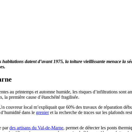
itations datent d’avant 1975, la toiture vieillissante menace la sécu
es.
arne
uentes au printemps et automne humide, les risques d’infiltrations sont a
s, la première cause d’étanchéité fragilisée.
 Un couvreur local m’expliquait que 60% des travaux de réparation début
e d’humidité dans le
grenier
et la recherche de traces sur les plafonds res
ée par
des artisans du Val-de-Marne
, permet de détecter les ponts thermi