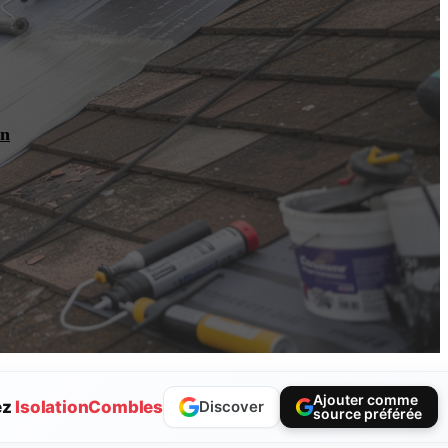
an
Ajouter comme
ez
IsolationCombles
Discover
source préférée