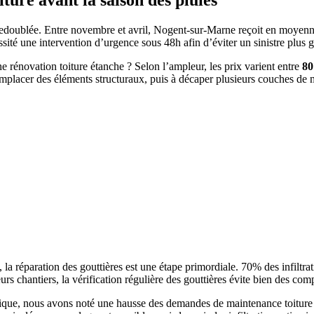
iture avant la saison des pluies
edoublée. Entre novembre et avril, Nogent-sur-Marne reçoit en moyenne pr
sité une intervention d’urgence sous 48h afin d’éviter un sinistre plus 
 rénovation toiture étanche ? Selon l’ampleur, les prix varient entre
80
mplacer des éléments structuraux, puis à décaper plusieurs couches de ma
, la réparation des gouttières est une étape primordiale. 70% des infiltr
urs chantiers, la vérification régulière des gouttières évite bien des co
sique, nous avons noté une hausse des demandes de maintenance toiture 