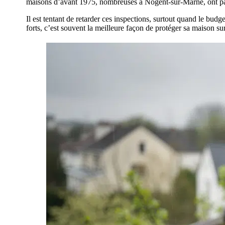
maisons d’avant 1975, nombreuses à Nogent-sur-Marne, ont parfo
Il est tentant de retarder ces inspections, surtout quand le bud
forts, c’est souvent la meilleure façon de protéger sa maison su