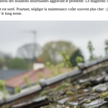
is des isolations insuffisantes aggravant le problème. Le diagnostic co
get est serré. Pourtant, négliger la maintenance coûte souvent plus cher :
r le long terme.