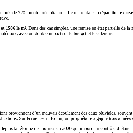
ès de 720 mm de précipitations. Le retard dans la réparation expose alo
grave.
 et 150€ le m²
. Dans des cas simples, une remise en état partielle de la 
tériaux, avec un double impact sur le budget et le calendrier.
ations proviennent d’un mauvais écoulement des eaux pluviales, souvent l
mplications. Sur la rue Ledru Rollin, un propriétaire a gagné trois année
depuis la réforme des normes en 2020 qui impose un contrôle d’étanchéi