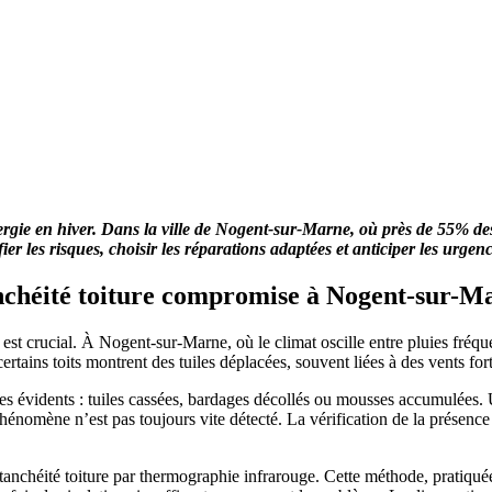
e en hiver. Dans la ville de Nogent-sur-Marne, où près de 55% des hab
er les risques, choisir les réparations adaptées et anticiper les urgenc
nchéité toiture compromise à Nogent-sur-M
 est crucial. À Nogent-sur-Marne, où le climat oscille entre pluies fréq
ertains toits montrent des tuiles déplacées, souvent liées à des vents fort
mes évidents : tuiles cassées, bardages décollés ou mousses accumulées.
énomène n’est pas toujours vite détecté. La vérification de la présenc
tanchéité toiture par thermographie infrarouge. Cette méthode, pratiqu