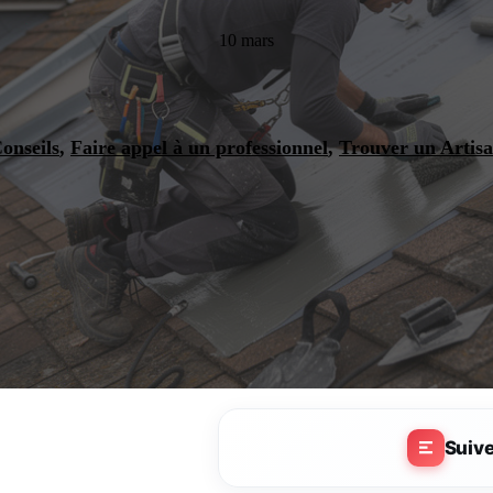
10 mars
onseils
,
Faire appel à un professionnel
,
Trouver un Artis
Suiv