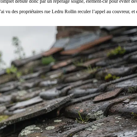
mplet débute donc par un repérage soigné, élément-clé pour éviter des 
 j’ai vu des propriétaires rue Ledru Rollin reculer l’appel au couvreur, 