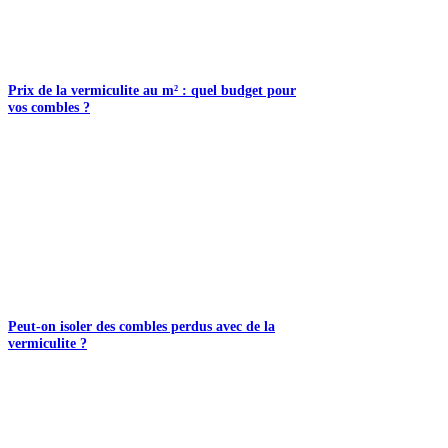
Prix de la vermiculite au m² : quel budget pour
vos combles ?
Peut-on isoler des combles perdus avec de la
vermiculite ?