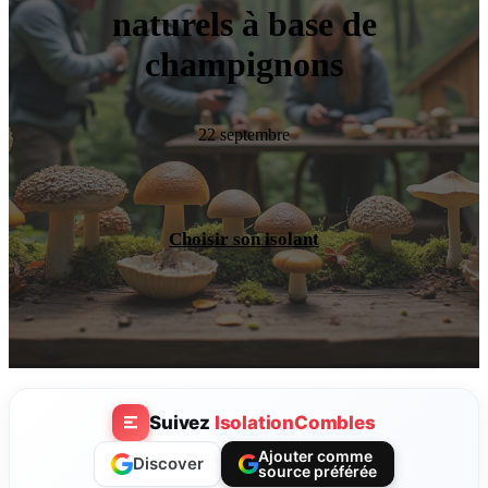
naturels à base de
champignons
22 septembre
Choisir son isolant
Suivez
IsolationCombles
Ajouter comme
Discover
source préférée