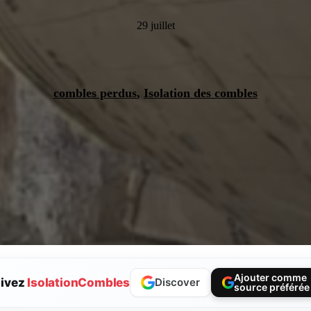
29 juillet
combles perdus
,
Isolation des combles
Ajouter comme
ivez
IsolationCombles
Discover
source préférée