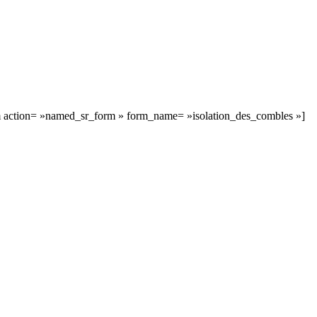
 action= »named_sr_form » form_name= »isolation_des_combles »]
 DEVIS GRATUITS COMPARATIFS EN 5 MINUTES. CLIQ