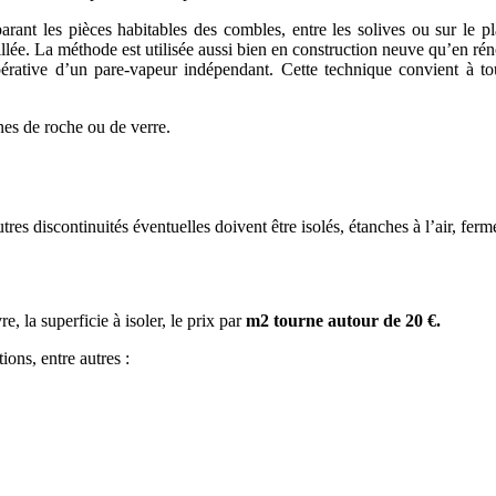
rant les pièces habitables des combles, entre les solives ou sur le pl
llée. La méthode est utilisée aussi bien en construction neuve qu’en ré
rative d’un pare-vapeur indépendant. Cette technique convient à toute
ines de roche ou de verre.
res discontinuités éventuelles doivent être isolés, étanches à l’air, ferm
, la superficie à isoler, le prix par
m
2
tourne autour de 20 €.
ons, entre autres :