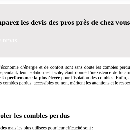
arez les devis des pros près de chez vous
S DEVIS
économie d’énergie et de confort sont sans doute les combles perdus d
endant, leur isolation est facile, étant donné l’inexistence de lucar
r la performance la plus élevée
pour l’isolation des combles. Enfin, a
es combles perdus, accessibles ou non, méritent les attentions et le respe
VIS GRATUITES EN 5 MINUTES POUR FACILITER VOTRE
isoler les combles perdus
des
mais les plus utilisées pour leur efficacité sont :