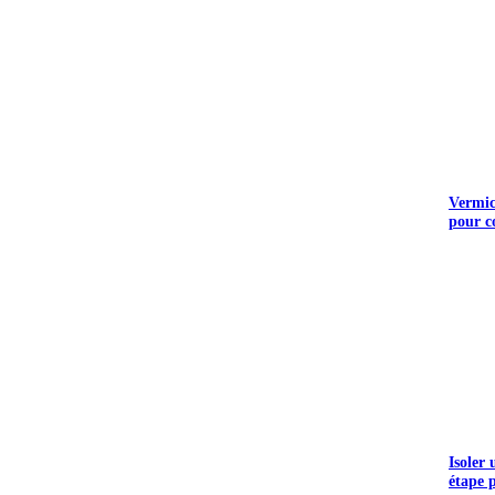
Vermicu
pour c
UEZ ICI
Isoler
étape 