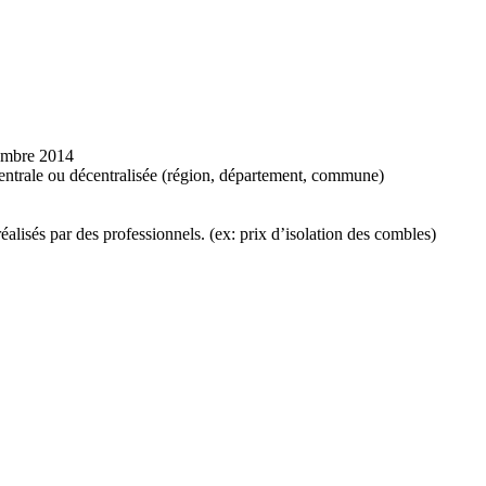
tembre 2014
centrale ou décentralisée (région, département, commune)
éalisés par des professionnels. (ex: prix d’isolation des combles)
 PROJETS DE CONSTRUCTION? BENEFICIEZ DES 3 DEVI