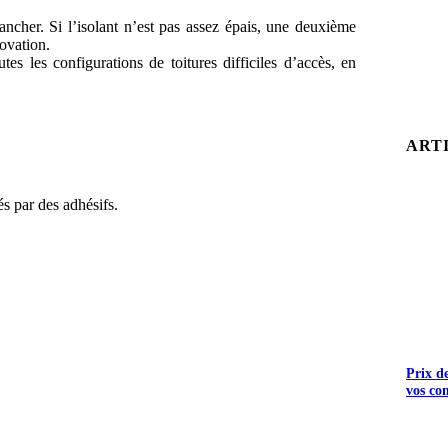
ancher. Si l’isolant n’est pas assez épais, une deuxième
novation.
s les configurations de toitures difficiles d’accès, en
ART
és par des adhésifs.
Prix d
vos co