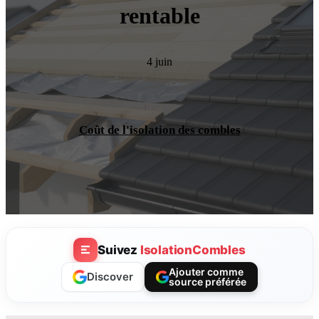
rentable
4 juin
Coût de l'isolation des combles
Suivez
IsolationCombles
Ajouter comme
Discover
source préférée