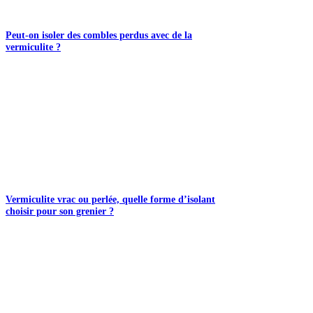
Peut-on isoler des combles perdus avec de la
vermiculite ?
Vermiculite vrac ou perlée, quelle forme d’isolant
choisir pour son grenier ?