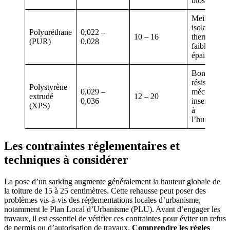
biosourcé
Meilleure
isolation
Polyuréthane
0,022 –
10 – 16
thermique,
(PUR)
0,028
faible
épaisseur
Bonne
résistance
Polystyrène
0,029 –
mécanique,
extrudé
12 – 20
0,036
insensible
(XPS)
à
l’humidité
Les contraintes réglementaires et
techniques à considérer
La pose d’un sarking augmente généralement la hauteur globale de
la toiture de 15 à 25 centimètres. Cette rehausse peut poser des
problèmes vis-à-vis des réglementations locales d’urbanisme,
notamment le Plan Local d’Urbanisme (PLU). Avant d’engager les
travaux, il est essentiel de vérifier ces contraintes pour éviter un refus
de permis ou d’autorisation de travaux.
Comprendre les règles