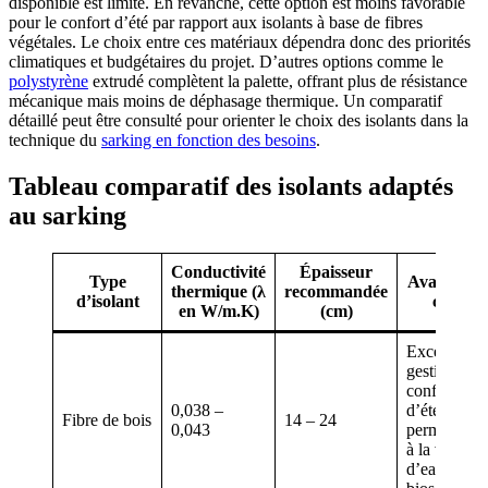
disponible est limité. En revanche, cette option est moins favorable
pour le confort d’été par rapport aux isolants à base de fibres
végétales. Le choix entre ces matériaux dépendra donc des priorités
climatiques et budgétaires du projet. D’autres options comme le
polystyrène
extrudé complètent la palette, offrant plus de résistance
mécanique mais moins de déphasage thermique. Un comparatif
détaillé peut être consulté pour orienter le choix des isolants dans la
technique du
sarking en fonction des besoins
.
Tableau comparatif des isolants adaptés
au sarking
Conductivité
Épaisseur
Type
Avantages
thermique (λ
recommandée
d’isolant
clés
en W/m.K)
(cm)
Excellente
gestion du
confort
0,038 –
d’été,
Fibre de bois
14 – 24
0,043
perméable
à la vapeur
d’eau,