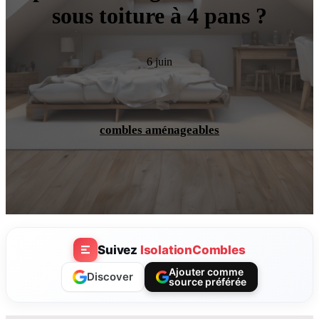
sous toiture à 4 pans ?
6 juin
combles aménageables
Suivez
IsolationCombles
Ajouter comme
Discover
source préférée