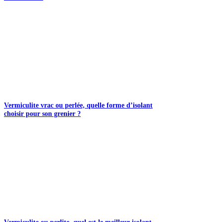
Vermiculite vrac ou perlée, quelle forme d’isolant
choisir pour son grenier ?
Vermiculite ou perlite, quel est le meilleur isolant