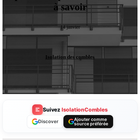
à savoir
14 janvier
Isolation des combles
Suivez
IsolationCombles
Ajouter comme
Discover
source préférée