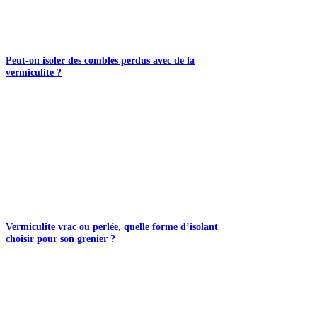
Peut-on isoler des combles perdus avec de la
vermiculite ?
Vermiculite vrac ou perlée, quelle forme d’isolant
choisir pour son grenier ?