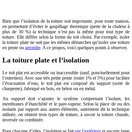
OBTENEZ 3 DEVIS GRATUITES EN 5 MINUTES
POUR FACILITER VOTRE DÉCISION
Bien que l’isolation de la toiture soit importante, pour toute maison,
en permettant d’éviter le gaspillage thermique (perte de la chaleur à
plus de 30 %) la technique n’est pas la même pour tout type de
toiture. Elle diffère selon la forme du toit choisi. Par exemple, isoler
la toiture plate ne suit pas les mêmes démarches qu’isoler une toiture
en pente ou
arrondie
. A ce propos, voici quelques points à observer.
La toiture plate et l’isolation
Le toit plat est accessible ou inaccessible (sauf, ponctuellement pour
l’entretien). Avec une très petite pente (entre 1% et 5%) pour faciliter
l’évacuation d’eau, le toit plat est composé du support (sorte de
charpente), fabriqué en bois, en béton ou en métal.
Au support doit s’ajouter le système comprenant l’isolant, les
membranes d’étanchéité et le pare-vapeur. Selon la place de ou des
isolants par rapport aux autres éléments, autrement dit la technique
utilisée, on obtient trois types de toiture, à savoir la toiture chaude,
inversée ou combinée.
Pour chacune d’elles, l’isolation se fait
par l’extérieur
et aucune lame