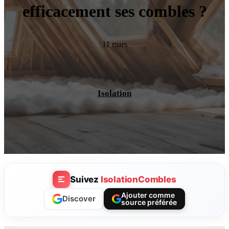
efficacement ses combles ?
11 mars
Isolation
Suivez
IsolationCombles
Ajouter comme
Discover
source préférée