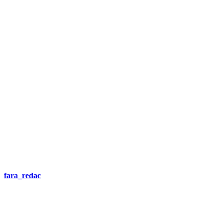
DEMANDEZ 3 DEVIS GRATUITS
COMPARATIFS EN 5 MINUTES. CLIQUEZ ICI
fara_redac