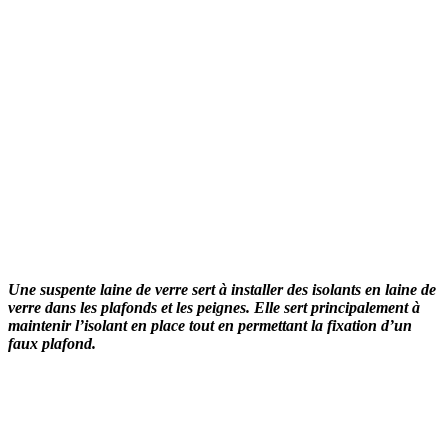
Une suspente laine de verre sert à installer des isolants en laine de
verre dans les plafonds et les peignes. Elle sert principalement à
maintenir l’isolant en place tout en permettant la fixation d’un
faux plafond.
OBTENEZ 3 DEVIS GRATUITES EN 5 MINUTES
POUR FACILITER VOTRE DÉCISION