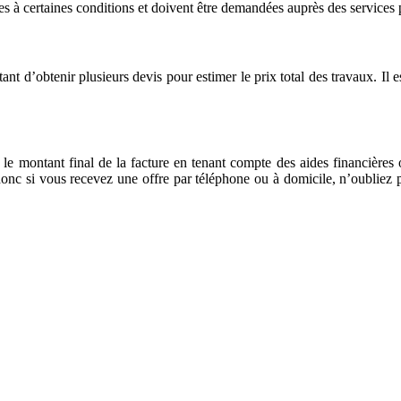
es à certaines conditions et doivent être demandées auprès des services
tant d’obtenir plusieurs devis pour estimer le prix total des travaux. Il
r le montant final de la facture en tenant compte des aides financières
c si vous recevez une offre par téléphone ou à domicile, n’oubliez pas
 DEVIS GRATUITS COMPARATIFS EN 5 MINUTES. CLIQ