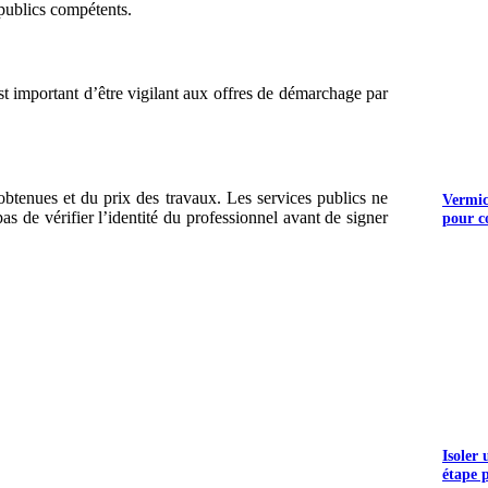
 publics compétents.
 est important d’être vigilant aux offres de démarchage par
 obtenues et du prix des travaux. Les services publics ne
Vermicu
 de vérifier l’identité du professionnel avant de signer
pour c
UEZ ICI
Isoler
étape 