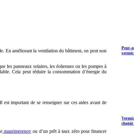
S GRATUITS
Peut-o
le. En améliorant la ventilation du bâtiment, on peut non
vermic
ue les panneaux solaires, les éoliennes ou les pompes à
velable. Cela peut réduire la consommation d’énergie du
 Il est important de se renseigner sur ces aides avant de
Vermicu
choisir
me
maprimerenov
ou d’un prêt à taux zéro pour financer