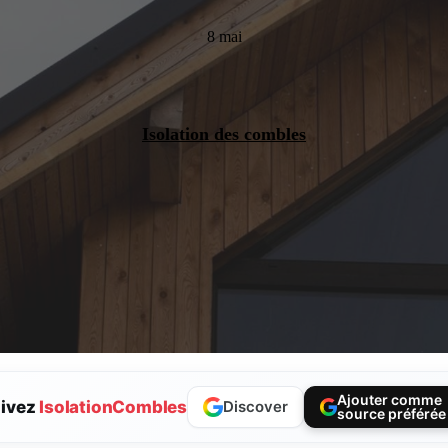
8 mai
Isolation des combles
Ajouter comme
ivez
IsolationCombles
Discover
source préférée