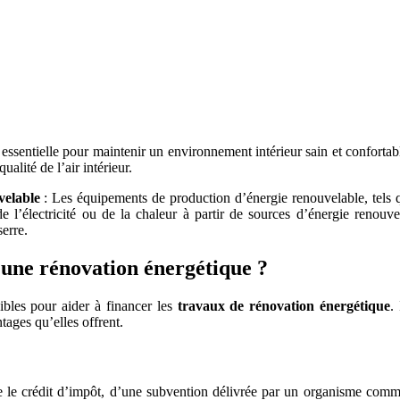
 PROJETS DE CONSTRUCTION? BENEFICIEZ DES 3 DEVI
 essentielle pour maintenir un environnement intérieur sain et confortab
ualité de l’air intérieur.
velable
: Les équipements de production d’énergie renouvelable, tels q
de l’électricité ou de la chaleur à partir de sources d’énergie renou
serre.
r une rénovation énergétique ?
onibles pour aider à financer les
travaux de rénovation énergétique
.
ages qu’elles offrent.
me le crédit d’impôt, d’une subvention délivrée par un organisme com