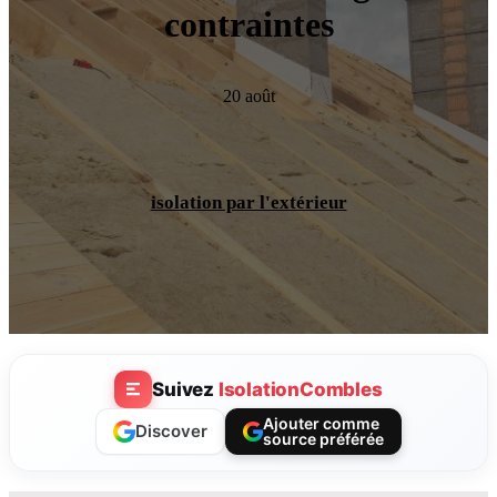
contraintes
20 août
isolation par l'extérieur
Suivez
IsolationCombles
Ajouter comme
Discover
source préférée