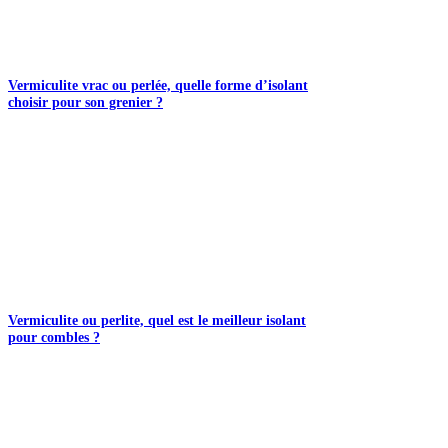
Vermiculite vrac ou perlée, quelle forme d’isolant
choisir pour son grenier ?
Vermiculite ou perlite, quel est le meilleur isolant
pour combles ?