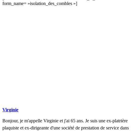
form_name= »isolation_des_combles »]
DEMANDEZ 3 DEVIS GRATUITS
COMPARATIFS EN 5 MINUTES. CLIQUEZ ICI
Virginie
Bonjour, je m'appelle Virginie et j'ai 65 ans. Je suis une ex-platrière
plaquiste et ex-dirigeante d'une société de prestation de service dans