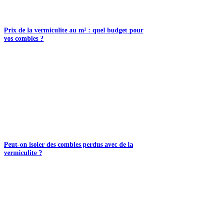
Prix de la vermiculite au m² : quel budget pour
vos combles ?
Peut-on isoler des combles perdus avec de la
vermiculite ?