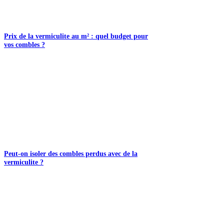
Prix de la vermiculite au m² : quel budget pour
vos combles ?
Peut-on isoler des combles perdus avec de la
vermiculite ?