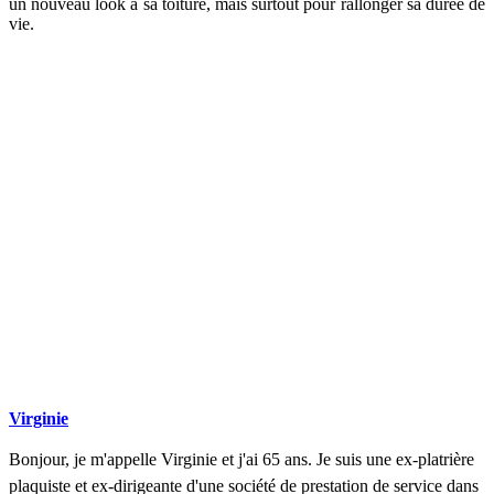
un nouveau look à sa toiture, mais surtout pour rallonger sa durée de
vie.
DEMANDEZ 3 DEVIS GRATUITS
COMPARATIFS EN 5 MINUTES. CLIQUEZ ICI
Virginie
Bonjour, je m'appelle Virginie et j'ai 65 ans. Je suis une ex-platrière
plaquiste et ex-dirigeante d'une société de prestation de service dans