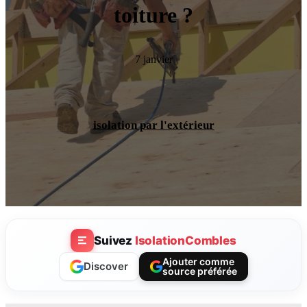
toiture ?
7 janvier
isolation par l'extérieur
Suivez
IsolationCombles
Ajouter comme
Discover
source préférée