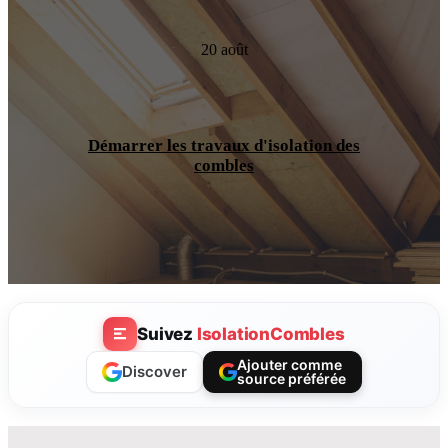
20 août
Démarrer les travaux d'isolation des
combles
Suivez
IsolationCombles
Ajouter comme
Discover
source préférée