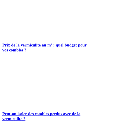
Prix de la vermiculite au m² : quel budget pour
vos combles ?
Peut-on isoler des combles perdus avec de la
vermiculite ?