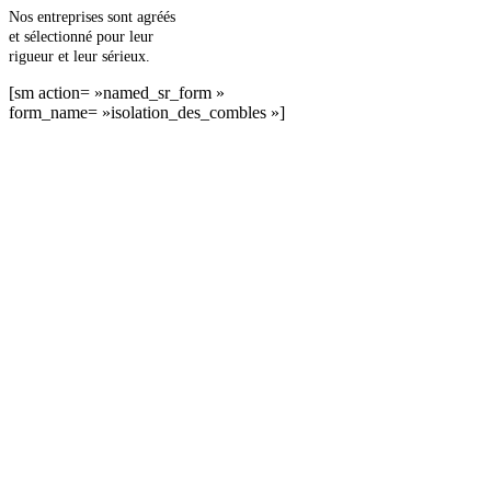
Nos entreprises sont agréés
et sélectionné pour leur
rigueur et leur sérieux.
[sm action= »named_sr_form »
form_name= »isolation_des_combles »]
DEMANDEZ 3 DEVIS GRATUITS
COMPARATIFS EN 5 MINUTES. CLIQUEZ ICI