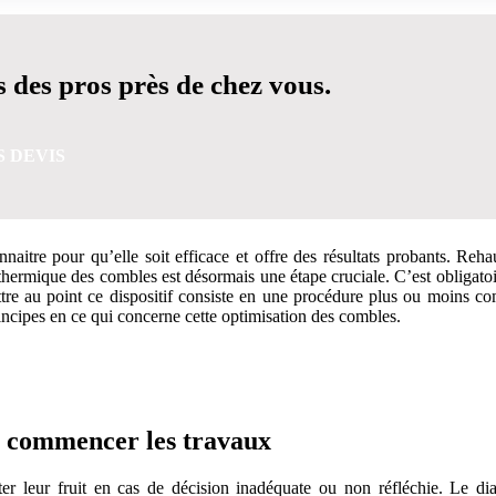
 des pros près de chez vous.
S DEVIS
naitre pour qu’elle soit efficace et offre des résultats probants. Reha
 thermique des combles est désormais une étape cruciale. C’est obligato
ttre au point ce dispositif consiste en une procédure plus ou moins c
principes en ce qui concerne cette optimisation des combles.
 5 MINUTES POUR FACILITER VOTRE DÉCISION
e commencer les travaux
ter leur fruit en cas de décision inadéquate ou non réfléchie. Le di