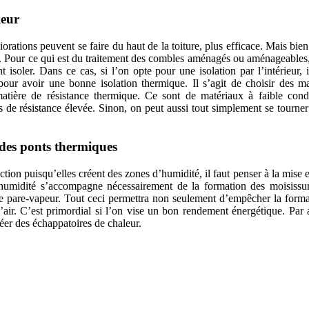
ieur
rations peuvent se faire du haut de la toiture, plus efficace. Mais bien
ge. Pour ce qui est du traitement des combles aménagés ou aménageables,
 isoler. Dans ce cas, si l’on opte pour une isolation par l’intérieur, i
pour avoir une bonne isolation thermique. Il s’agit de choisir des m
atière de résistance thermique. Ce sont de matériaux à faible condu
s de résistance élevée. Sinon, on peut aussi tout simplement se tourne
t des ponts thermiques
tion puisqu’elles créent des zones d’humidité, il faut penser à la mise 
 humidité s’accompagne nécessairement de la formation des moisissur
e pare-vapeur. Tout ceci permettra non seulement d’empêcher la forma
’air. C’est primordial si l’on vise un bon rendement énergétique. Par a
réer des échappatoires de chaleur.
COMPARATIFS EN 5 MINUTES. CLIQUEZ ICI