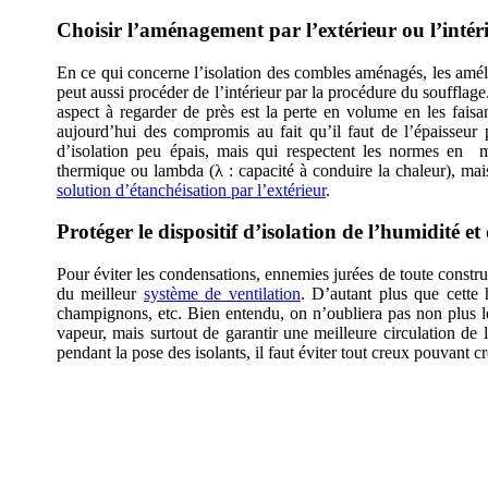
Choisir l’aménagement par l’extérieur ou l’intér
En ce qui concerne l’isolation des combles aménagés, les amélio
peut aussi procéder de l’intérieur par la procédure du souffla
aspect à regarder de près est la perte en volume en les faisant
aujourd’hui des compromis au fait qu’il faut de l’épaisseur 
d’isolation peu épais, mais qui respectent les normes en m
thermique ou lambda (λ : capacité à conduire la chaleur), mai
solution d’étanchéisation par l’extérieur
.
Protéger le dispositif d’isolation de l’humidité e
Pour éviter les condensations, ennemies jurées de toute construc
du meilleur
système de ventilation
. D’autant plus que cette
champignons, etc. Bien entendu, on n’oubliera pas non plus l
vapeur, mais surtout de garantir une meilleure circulation de l
pendant la pose des isolants, il faut éviter tout creux pouvant c
DEMANDEZ 3 DEVIS GRATUITS 