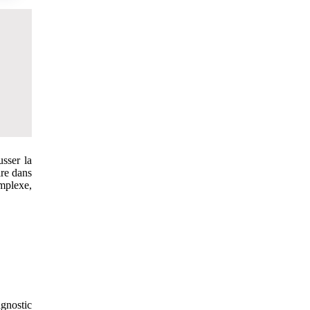
usser la
ire dans
omplexe,
agnostic