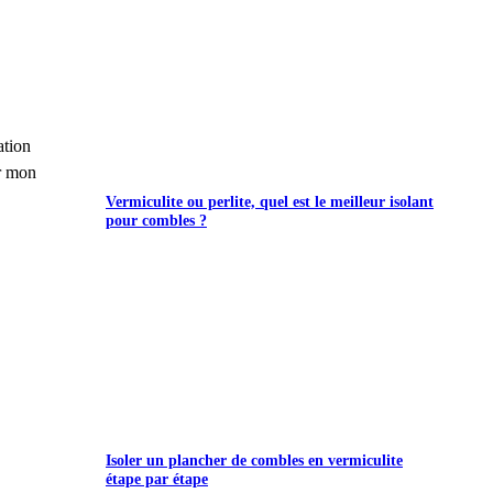
ation
ur mon
Vermiculite ou perlite, quel est le meilleur isolant
pour combles ?
Isoler un plancher de combles en vermiculite
étape par étape