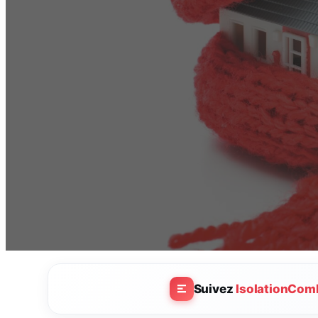
Suivez
IsolationCom