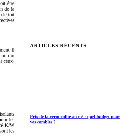
oit être
on de la
 le toit
rectives
ARTICLES RÉCENTS
ment, il
tion qui
ir ceux-
isolants
Prix de la vermiculite au m² : quel budget pour
pour les
vos combles ?
 m².K/W
sont les