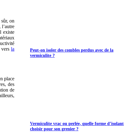
 sûr, on
 l’autre
l existe
atériaux
ctivité
r vers
la
Peut-on isoler des combles perdus avec de la
vermiculite ?
en place
es, des
tion de
illeurs,
Vermiculite vrac ou perlée, quelle forme d’isolant
choisir pour son grenier ?