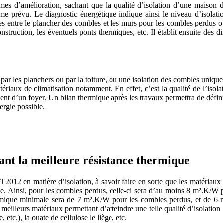
es d’amélioration, sachant que la qualité d’isolation d’une maison d
me prévu. Le diagnostic énergétique indique ainsi le niveau d’isolati
res entre le plancher des combles et les murs pour les combles perdus ou
truction, les éventuels ponts thermiques, etc. Il établit ensuite des di
r les planchers ou par la toiture, ou une isolation des combles unique
iaux de climatisation notamment. En effet, c’est la qualité de l’isola
ent d’un foyer. Un bilan thermique après les travaux permettra de défin
ergie possible.
TRUCTION? BENEFICIEZ DES 3 DEVIS GRATUITS
ssant la meilleure résistance thermique
 RT2012 en matière d’isolation, à savoir faire en sorte que les matériaux 
uée. Ainsi, pour les combles perdus, celle-ci sera d’au moins 8 m².K/W 
hermique minimale sera de 7 m².K/W pour les combles perdus, et de 6
eilleurs matériaux permettant d’atteindre une telle qualité d’isolation 
 etc.), la ouate de cellulose le liège, etc.