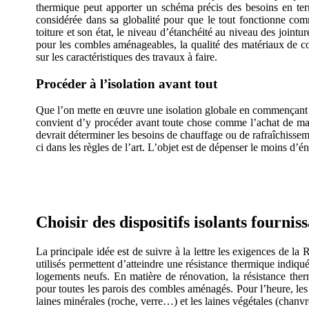
thermique peut apporter un schéma précis des besoins en term
considérée dans sa globalité pour que le tout fonctionne com
toiture et son état, le niveau d’étanchéité au niveau des jointu
pour les combles aménageables, la qualité des matériaux de cons
sur les caractéristiques des travaux à faire.
Procéder à l’isolation avant tout
Que l’on mette en œuvre une isolation globale en commençant pa
convient d’y procéder avant toute chose comme l’achat de matér
devrait déterminer les besoins de chauffage ou de rafraîchissem
ci dans les règles de l’art. L’objet est de dépenser le moins d’én
AVEZ-VOUS DES PROJETS DE CONS
Choisir des dispositifs isolants fourni
La principale idée est de suivre à la lettre les exigences de la
utilisés permettent d’atteindre une résistance thermique indiq
logements neufs. En matière de rénovation, la résistance t
pour toutes les parois des combles aménagés. Pour l’heure, les m
laines minérales (roche, verre…) et les laines végétales (chanvre,